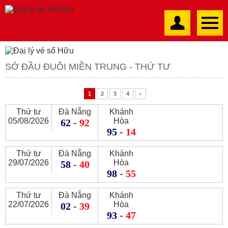
SỚ ĐẦU ĐUÔI MIỀN TRUNG - THỨ TƯ
1
2
3
4
›
Thứ tư
Đà Nẵng
Khánh
05/08/2026
Hòa
62
-
92
95
-
14
Thứ tư
Đà Nẵng
Khánh
29/07/2026
Hòa
58
-
40
98
-
55
Thứ tư
Đà Nẵng
Khánh
22/07/2026
Hòa
02
-
39
93
-
47