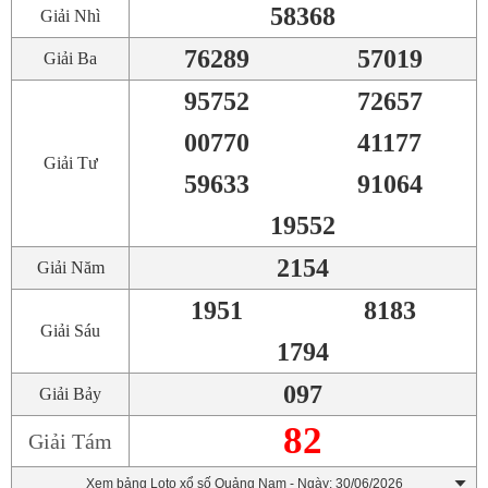
58368
Giải Nhì
76289
57019
Giải Ba
95752
72657
00770
41177
Giải Tư
59633
91064
19552
2154
Giải Năm
1951
8183
Giải Sáu
1794
097
Giải Bảy
82
Giải Tám
Xem bảng Loto xổ số Quảng Nam - Ngày: 30/06/2026