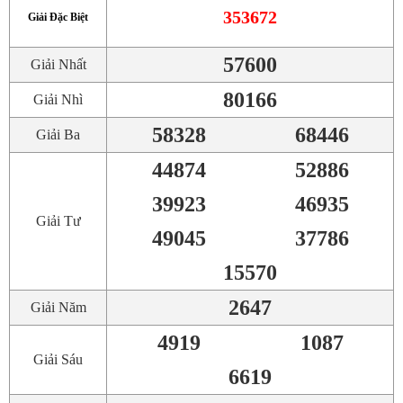
353672
Giải Đặc Biệt
57600
Giải Nhất
80166
Giải Nhì
58328
68446
Giải Ba
44874
52886
39923
46935
Giải Tư
49045
37786
15570
2647
Giải Năm
4919
1087
Giải Sáu
6619