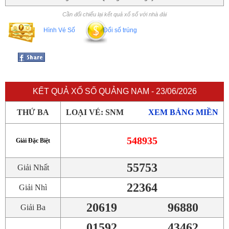
Cần đối chiếu lại kết quả xổ số với nhà đài
Hình Vé Số
Đổi số trúng
KẾT QUẢ XỔ SỐ QUẢNG NAM - 23/06/2026
THỨ BA
LOẠI VÉ: SNM
XEM BẢNG MIỀN
548935
Giải Đặc Biệt
55753
Giải Nhất
22364
Giải Nhì
20619
96880
Giải Ba
01592
43462