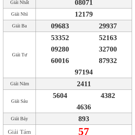
08071
Giải Nhất
12179
Giải Nhì
09683
29937
Giải Ba
53352
52163
09280
32700
Giải Tư
60016
87932
97194
2411
Giải Năm
5604
4382
Giải Sáu
4636
893
Giải Bảy
57
Giải Tám