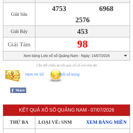
4753
6968
Giải Sáu
2576
453
Giải Bảy
98
Giải Tám
Xem bảng Loto xổ số Quảng Nam - Ngày: 14/07/2026
Cần đối chiếu lại kết quả xổ số với nhà đài
Hình Vé Số
Đổi số trúng
KẾT QUẢ XỔ SỐ QUẢNG NAM - 07/07/2026
THỨ BA
LOẠI VÉ: SNM
XEM BẢNG MIỀN