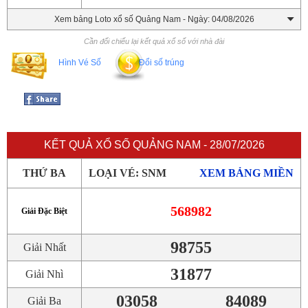
Xem bảng Loto xổ số Quảng Nam - Ngày: 04/08/2026
Cần đối chiếu lại kết quả xổ số với nhà đài
Hình Vé Số
Đổi số trúng
KẾT QUẢ XỔ SỐ QUẢNG NAM - 28/07/2026
THỨ BA
LOẠI VÉ: SNM
XEM BẢNG MIỀN
568982
Giải Đặc Biệt
98755
Giải Nhất
31877
Giải Nhì
03058
84089
Giải Ba