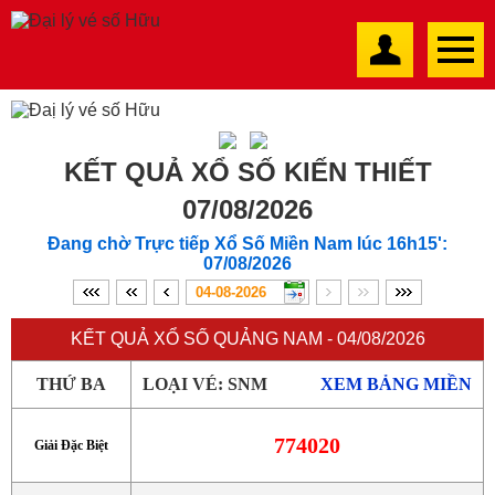
KẾT QUẢ XỔ SỐ KIẾN THIẾT
07/08/2026
Đang chờ Trực tiếp Xổ Số Miền Nam lúc 16h15':
07/08/2026
KẾT QUẢ XỔ SỐ QUẢNG NAM - 04/08/2026
THỨ BA
LOẠI VÉ: SNM
XEM BẢNG MIỀN
774020
Giải Đặc Biệt