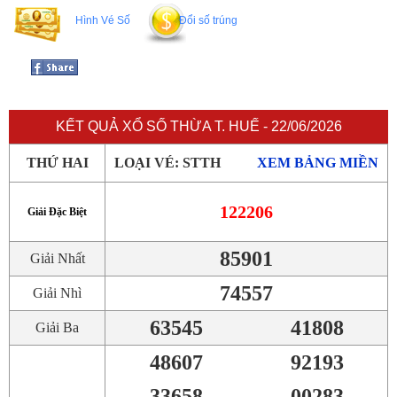
Hình Vé Số
Đổi số trúng
KẾT QUẢ XỔ SỐ THỪA T. HUẾ - 22/06/2026
THỨ HAI
LOẠI VÉ: STTH
XEM BẢNG MIỀN
122206
Giải Đặc Biệt
85901
Giải Nhất
74557
Giải Nhì
63545
41808
Giải Ba
48607
92193
33658
00283