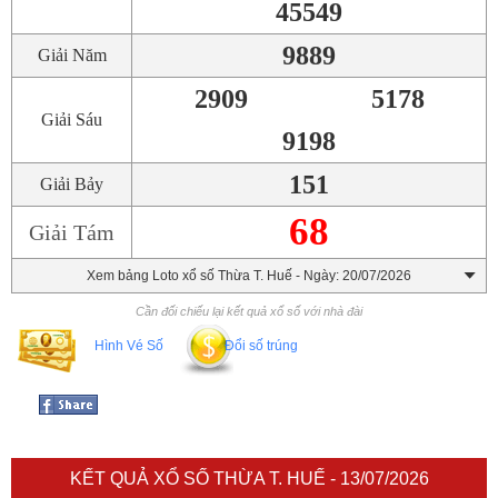
45549
9889
Giải Năm
2909
5178
Giải Sáu
9198
151
Giải Bảy
68
Giải Tám
Xem bảng Loto xổ số Thừa T. Huế - Ngày: 20/07/2026
Cần đối chiếu lại kết quả xổ số với nhà đài
Hình Vé Số
Đổi số trúng
KẾT QUẢ XỔ SỐ THỪA T. HUẾ - 13/07/2026