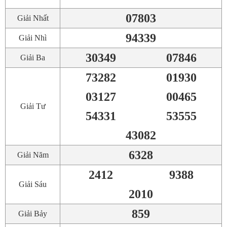
07803
Giải Nhất
94339
Giải Nhì
30349
07846
Giải Ba
73282
01930
03127
00465
Giải Tư
54331
53555
43082
6328
Giải Năm
2412
9388
Giải Sáu
2010
859
Giải Bảy