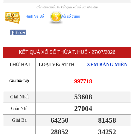
Cần đối chiếu lại kết quả xổ số với nhà đài
Hình Vé Số
Đổi số trúng
KẾT QUẢ XỔ SỐ THỪA T. HUẾ - 27/07/2026
THỨ HAI
LOẠI VÉ: STTH
XEM BẢNG MIỀN
997718
Giải Đặc Biệt
53608
Giải Nhất
27004
Giải Nhì
64250
81458
Giải Ba
28852
34252