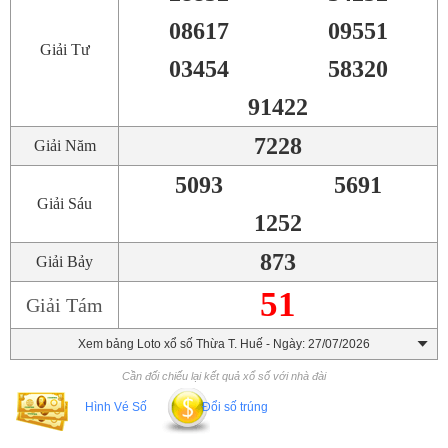
08617
09551
Giải Tư
03454
58320
91422
7228
Giải Năm
5093
5691
Giải Sáu
1252
873
Giải Bảy
51
Giải Tám
Xem bảng Loto xổ số Thừa T. Huế - Ngày: 27/07/2026
Cần đối chiếu lại kết quả xổ số với nhà đài
Hình Vé Số
Đổi số trúng