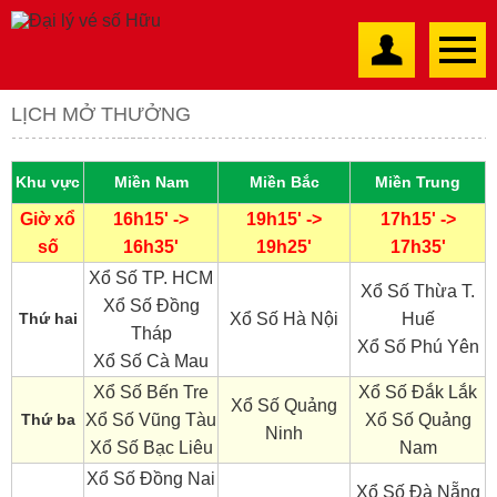
LỊCH MỞ THƯỞNG
Khu vực
Miền Nam
Miền Bắc
Miền Trung
Giờ xổ
16h15' ->
19h15' ->
17h15' ->
số
16h35'
19h25'
17h35'
Xổ Số TP. HCM
Xổ Số Thừa T.
Xổ Số Đồng
Thứ hai
Xổ Số Hà Nội
Huế
Tháp
Xổ Số Phú Yên
Xổ Số Cà Mau
Xổ Số Bến Tre
Xổ Số Đắk Lắk
Xổ Số Quảng
Thứ ba
Xổ Số Vũng Tàu
Xổ Số Quảng
Ninh
Xổ Số Bạc Liêu
Nam
Xổ Số Đồng Nai
Xổ Số Đà Nẵng