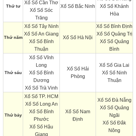
Xổ Số Cần Thơ
Thứ tư
Xổ Số Bắc Ninh
Xổ Số Khánh
Xổ Số Sóc
Hòa
Trăng
Xổ Số Tây Ninh
Xổ Số Bình Định
Xổ Số An Giang
Xổ Số Quảng Trị
Thứ năm
Xổ Số Hà Nội
Xổ Số Bình
Xổ Số Quảng
Thuận
Bình
Xổ Số Vĩnh
Long
Xổ Số Gia Lai
Xổ Số Hải
Thứ sáu
Xổ Số Bình
Xổ Số Ninh
Phòng
Dương
Thuận
Xổ Số Trà Vinh
Xổ Số TP. HCM
Xổ Số Đà Nẵng
Xổ Số Long An
Xổ Số Quảng
Xổ Số Bình
Xổ Số Nam
Thứ bảy
Ngãi
Phước
Định
Xổ Số Đắk
Xổ Số Hậu
Nông
Giang