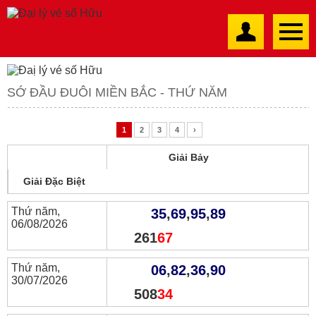
SỚ ĐẦU ĐUÔI MIỀN BẮC - THỨ NĂM
1
2
3
4
›
Giải Bảy
Giải Đặc Biệt
Thứ năm,
35
,
69
,
95
,
89
06/08/2026
261
67
Thứ năm,
06
,
82
,
36
,
90
30/07/2026
508
34