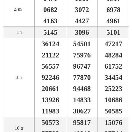
0682
3072
6978
400n
4163
4427
4961
5145
3096
5101
1.tr
36124
54501
47217
21122
75976
48284
56557
96747
61752
92246
77870
34454
3.tr
20661
94468
25223
13926
14833
10686
11983
30627
50585
50573
95817
15076
10.tr