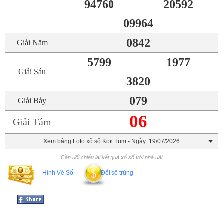
94760
20592
09964
0842
Giải Năm
5799
1977
Giải Sáu
3820
079
Giải Bảy
06
Giải Tám
Xem bảng Loto xổ số Kon Tum - Ngày: 19/07/2026
Cần đối chiếu lại kết quả xổ số với nhà đài
Hình Vé Số
Đổi số trúng