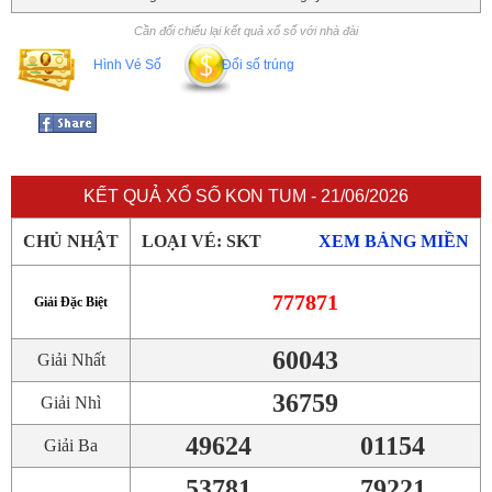
Cần đối chiếu lại kết quả xổ số với nhà đài
Hình Vé Số
Đổi số trúng
KẾT QUẢ XỔ SỐ KON TUM - 21/06/2026
CHỦ NHẬT
LOẠI VÉ: SKT
XEM BẢNG MIỀN
777871
Giải Đặc Biệt
60043
Giải Nhất
36759
Giải Nhì
49624
01154
Giải Ba
53781
79221