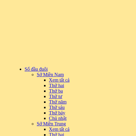
Số đầu đuôi
Sớ Miền Nam
Xem tất cả
Thứ hai
Thứ ba
Thứ tư
Thứ năm
Thứ sáu
Thứ bảy
Chủ nhật
Sớ Miền Trung
Xem tất cả
Thứ hai