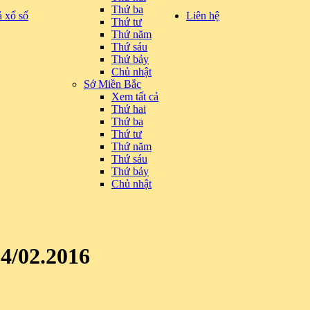
Thứ ba
ả xổ số
Liên hệ
Thứ tư
Thứ năm
Thứ sáu
Thứ bảy
Chủ nhật
Sớ Miền Bắc
Xem tất cả
Thứ hai
Thứ ba
Thứ tư
Thứ năm
Thứ sáu
Thứ bảy
Chủ nhật
14/02.2016