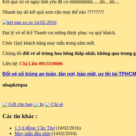
Kết quả xổ số ngày tình yêu đã có rôiiiiiiiiiiiiiiii......iiii....iiii....
Nhanh tay dò kết quả xem vận may thế nào ????????
Đại lý vé số Kế Thanh vui mừng được phục vụ quý khách.
Chúc Quý khách hàng may mắn trong năm mới.
Chúng tôi
đổi vé số trúng hoa hồng thấp nhất, không qua trung g
Liên hệ:
Chị Liên 0913110606
Đổi vé số trúng an toàn, tận nơi, bảo mật, uy tín tại TPHCM
nhapketqua
Gửi cho bạn
In
Chi sẻ
Các tin khác :
1.5 tỉ đồng: Cần Thơ
(18/02/2016)
May mắn đầu năm
(14/02/2016)