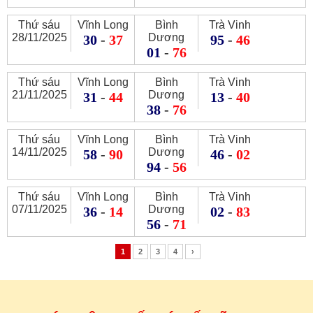
Thứ sáu
Vĩnh Long
Bình
Trà Vinh
28/11/2025
Dương
30
-
37
95
-
46
01
-
76
Thứ sáu
Vĩnh Long
Bình
Trà Vinh
21/11/2025
Dương
31
-
44
13
-
40
38
-
76
Thứ sáu
Vĩnh Long
Bình
Trà Vinh
14/11/2025
Dương
58
-
90
46
-
02
94
-
56
Thứ sáu
Vĩnh Long
Bình
Trà Vinh
07/11/2025
Dương
36
-
14
02
-
83
56
-
71
1
2
3
4
›