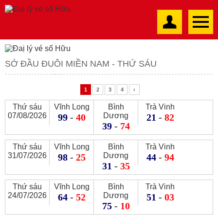
SỚ ĐẦU ĐUÔI MIỀN NAM - THỨ SÁU
1
2
3
4
›
Thứ sáu
Vĩnh Long
Bình
Trà Vinh
07/08/2026
Dương
99
-
40
21
-
82
39
-
74
Thứ sáu
Vĩnh Long
Bình
Trà Vinh
31/07/2026
Dương
98
-
25
44
-
94
31
-
35
Thứ sáu
Vĩnh Long
Bình
Trà Vinh
24/07/2026
Dương
64
-
52
51
-
03
75
-
10