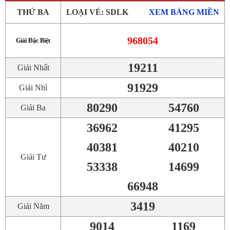
THỨ BA
LOẠI VÉ: SDLK
XEM BẢNG MIỀN
968054
Giải Đặc Biệt
19211
Giải Nhất
91929
Giải Nhì
80290
54760
Giải Ba
36962
41295
40381
40210
Giải Tư
53338
14699
66948
3419
Giải Năm
9014
1169