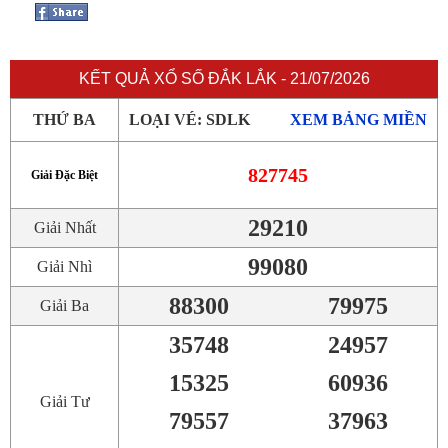
KẾT QUẢ XỔ SỐ ĐẮK LẮK - 21/07/2026
THỨ BA
LOẠI VÉ: SDLK
XEM BẢNG MIỀN
827745
Giải Đặc Biệt
29210
Giải Nhất
99080
Giải Nhì
88300
79975
Giải Ba
35748
24957
15325
60936
Giải Tư
79557
37963