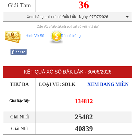
36
Giải Tám
Xem bảng Loto xổ số Đắk Lắk - Ngày: 07/07/2026
Cần đối chiếu lại kết quả xổ số với nhà đài
Hình Vé Số
Đổi số trúng
KẾT QUẢ XỔ SỐ ĐẮK LẮK - 30/06/2026
THỨ BA
LOẠI VÉ: SDLK
XEM BẢNG MIỀN
134812
Giải Đặc Biệt
25482
Giải Nhất
40839
Giải Nhì