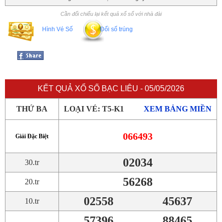
Cần đối chiếu lại kết quả xổ số với nhà đài
Hình Vé Số
Đổi số trúng
KẾT QUẢ XỔ SỐ BẠC LIÊU - 05/05/2026
THỨ BA
LOẠI VÉ: T5-K1
XEM BẢNG MIỀN
066493
Giải Đặc Biệt
02034
30.tr
56268
20.tr
02558
45637
10.tr
57396
88465