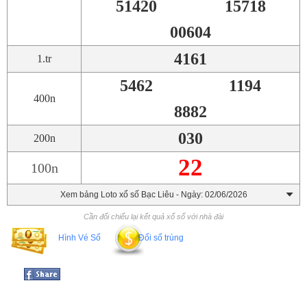
51420
15718
00604
4161
1.tr
5462
1194
400n
8882
030
200n
22
100n
Xem bảng Loto xổ số Bạc Liêu - Ngày: 02/06/2026
Cần đối chiếu lại kết quả xổ số với nhà đài
Hình Vé Số
Đổi số trúng