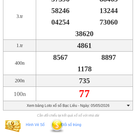
58246
13244
3.tr
04254
73060
38620
4861
1.tr
8567
8897
400n
1178
735
200n
77
100n
Xem bảng Loto xổ số Bạc Liêu - Ngày: 05/05/2026
Cần đối chiếu lại kết quả xổ số với nhà đài
Hình Vé Số
Đổi số trúng