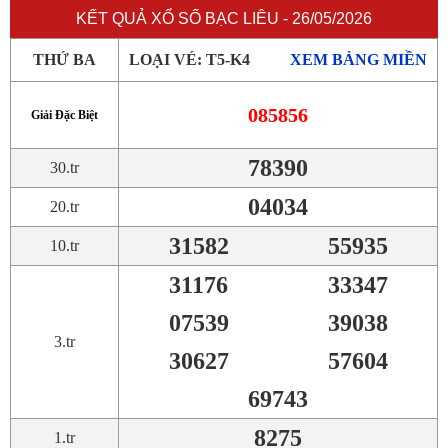
KẾT QUẢ XỔ SỐ BẠC LIÊU - 26/05/2026
THỨ BA
LOẠI VÉ: T5-K4
XEM BẢNG MIỀN
085856
Giải Đặc Biệt
78390
30.tr
04034
20.tr
31582
55935
10.tr
31176
33347
07539
39038
3.tr
30627
57604
69743
8275
1.tr