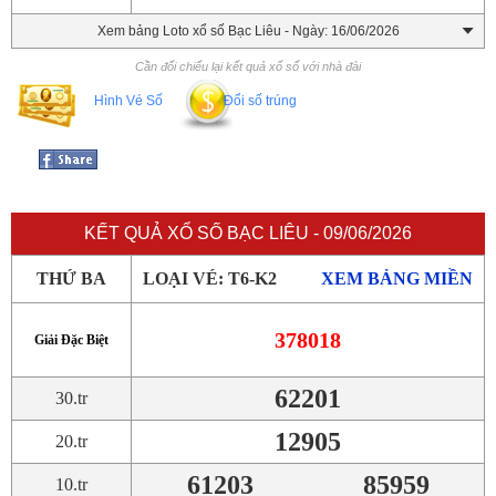
Xem bảng Loto xổ số Bạc Liêu - Ngày: 16/06/2026
Cần đối chiếu lại kết quả xổ số với nhà đài
Hình Vé Số
Đổi số trúng
KẾT QUẢ XỔ SỐ BẠC LIÊU - 09/06/2026
THỨ BA
LOẠI VÉ: T6-K2
XEM BẢNG MIỀN
378018
Giải Đặc Biệt
62201
30.tr
12905
20.tr
61203
85959
10.tr