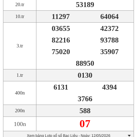
53189
20.tr
11297
64064
10.tr
03655
42372
82216
93788
3.tr
75020
35907
88950
0130
1.tr
6131
4394
400n
3766
588
200n
07
100n
Xem bảng Loto xổ số Bạc Liêu - Ngày: 12/05/2026