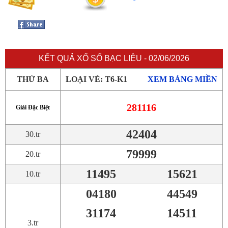
KẾT QUẢ XỔ SỐ BẠC LIÊU - 02/06/2026
THỨ BA
LOẠI VÉ: T6-K1
XEM BẢNG MIỀN
281116
Giải Đặc Biệt
42404
30.tr
79999
20.tr
11495
15621
10.tr
04180
44549
31174
14511
3.tr