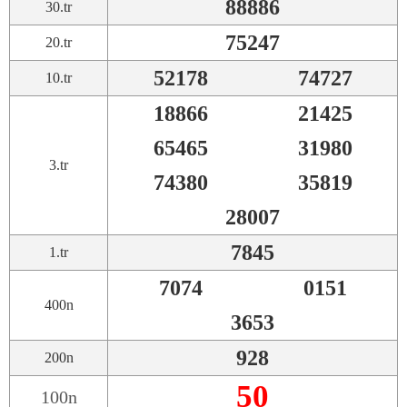
88886
30.tr
75247
20.tr
52178
74727
10.tr
18866
21425
65465
31980
3.tr
74380
35819
28007
7845
1.tr
7074
0151
400n
3653
928
200n
50
100n