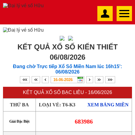
KẾT QUẢ XỔ SỐ KIẾN THIẾT
06/08/2026
Đang chờ Trực tiếp Xổ Số Miền Nam lúc 16h15':
06/08/2026
KẾT QUẢ XỔ SỐ BẠC LIÊU - 16/06/2026
THỨ BA
LOẠI VÉ: T6-K3
XEM BẢNG MIỀN
683986
Giải Đặc Biệt