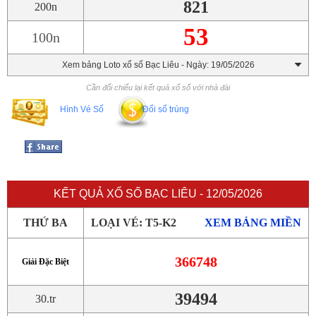
821
200n
53
100n
Xem bảng Loto xổ số Bạc Liêu - Ngày: 19/05/2026
Cần đối chiếu lại kết quả xổ số với nhà đài
Hình Vé Số
Đổi số trúng
KẾT QUẢ XỔ SỐ BẠC LIÊU - 12/05/2026
THỨ BA
LOẠI VÉ: T5-K2
XEM BẢNG MIỀN
366748
Giải Đặc Biệt
39494
30.tr