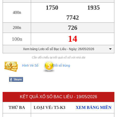
1750
1935
400n
7742
726
200n
14
100n
Xem bảng Loto xổ số Bạc Liêu - Ngày: 26/05/2026
Cần đối chiếu lại kết quả xổ số với nhà đài
Hình Vé Số
Đổi số trúng
KẾT QUẢ XỔ SỐ BẠC LIÊU - 19/05/2026
THỨ BA
LOẠI VÉ: T5-K3
XEM BẢNG MIỀN