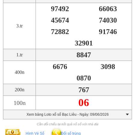
97492
66063
45674
74030
3.tr
72882
91746
32901
8847
1.tr
6676
3098
400n
0870
767
200n
06
100n
Xem bảng Loto xổ số Bạc Liêu - Ngày: 09/06/2026
Cần đối chiếu lại kết quả xổ số với nhà đài
Hình Vé Số
Đổi số trúng