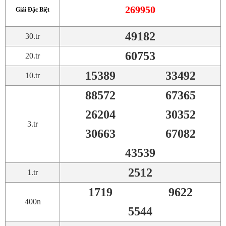
269950
Giải Đặc Biệt
49182
30.tr
60753
20.tr
15389
33492
10.tr
88572
67365
26204
30352
3.tr
30663
67082
43539
2512
1.tr
1719
9622
400n
5544